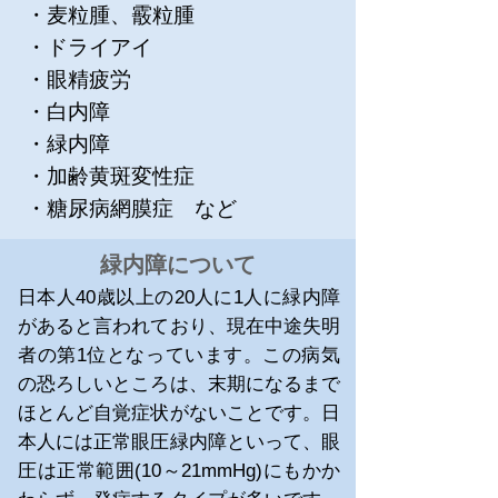
・麦粒腫、霰粒腫
・ドライアイ
・眼精疲労
・白内障
・緑内障
・加齢黄斑変性症
・糖尿病網膜症 など
​緑内障について
日本人40歳以上の20人に1人に緑内障
があると言われており、現在中途失明
者の第1位となっています。この病気
の恐ろしいところは、末期になるまで
ほとんど自覚症状がないことです。日
本人には正常眼圧緑内障といって、眼
圧は正常範囲(10～21mmHg)にもかか